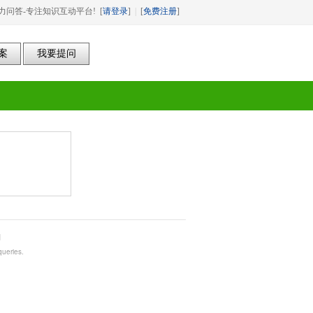
力问答-专注知识互动平台! [
请登录
]
|
[
免费注册
]
1
ueries.