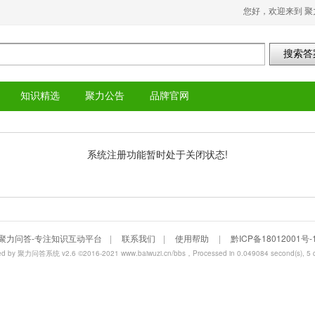
您好，欢迎来到 聚
知识精选
聚力公告
品牌官网
系统注册功能暂时处于关闭状态!
聚力问答-专注知识互动平台
|
联系我们
|
使用帮助
|
黔ICP备18012001号-
ed by
聚力问答系统 v2.6
©2016-2021
www.baiwuzi.cn/bbs
，Processed in 0.049084 second(s), 5 q