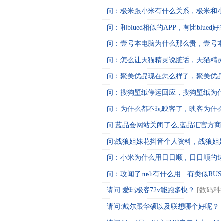
问：极米跟小米有什么关系，极米和小米
问：和blued相似的APP，有比blued好
问：壹号本电脑为什么那么贵，壹号本值
问：怎么让天猫精灵说脏话，天猫精灵
问：聚美优品现在怎么样了，聚美优品为
问：搜狗壁纸停运回应，搜狗壁纸为什么
问：为什么都不玩映客了，映客为什么人
问:蓝品会网站关闭了么,蓝品汇官方商城
问:战狼姐妹花抖音个人资料，战狼姐妹
问：小米为什么用日日顺，日日顺的速度
问：攻闻了rush有什么用，有类似RUS
请问:爱玛极客72v能跑多快？
[
数码科
请问:戴尔跟华硕以及联想哪个好呢？